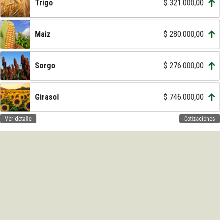
Trigo
$ 321.000,00
Maiz
$ 280.000,00
Sorgo
$ 276.000,00
Girasol
$ 746.000,00
Ver detalle
Cotizaciones
Renovamos nuestro sitio web para brindarles toda la información local, nacional e
internacional del agro. Vas a encontrar la cotización de los cereales, el registro de lluvias
y el acceso a los estados de cuenta.
Dirección
: 9 de Julio 89 - El Trébol - Santa Fe -
Argentina.
Teléfonos
: (03401) 422161 / 422721 / 422467.