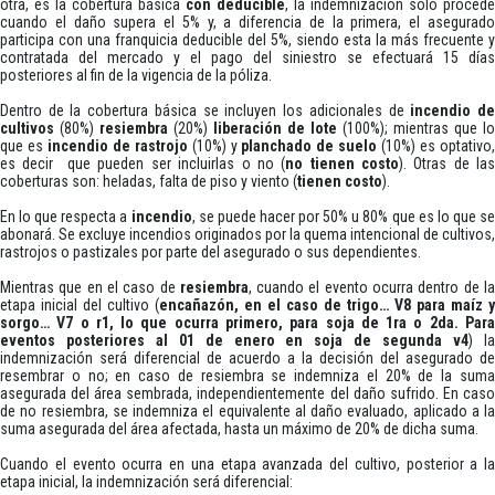
otra, es la cobertura básica
con deducible
, la indemnización solo procede
cuando el daño supera el 5% y, a diferencia de la primera, el asegurado
participa con una franquicia deducible del 5%, siendo esta la más frecuente y
contratada del mercado y el pago del siniestro se efectuará 15 días
posteriores al fin de la vigencia de la póliza.
Dentro de la cobertura básica se incluyen los adicionales de
incendio d
cultivos
(80%)
resiembra
(20%)
liberación de lote
(100%); mientras que lo
que es
incendio de rastrojo
(10%) y
planchado de suelo
(10%) es optativo
es decir que pueden ser incluirlas o no (
no tienen costo
). Otras de la
coberturas son: heladas, falta de piso y viento (
tienen costo
).
En lo que respecta a
incendio
, se puede hacer por 50% u 80% que es lo que s
abonará. Se excluye incendios originados por la quema intencional de cultivos,
rastrojos o pastizales por parte del asegurado o sus dependientes.
Mientras que en el caso de
resiembra
, cuando el evento ocurra dentro de l
etapa inicial del cultivo (
encañazón, en el caso de trigo… V8 para maíz y
sorgo… V7 o r1, lo que ocurra primero, para soja de 1ra o 2da. Para
eventos posteriores al 01 de enero en soja de segunda v4
) l
indemnización será diferencial de acuerdo a la decisión del asegurado de
resembrar o no; en caso de resiembra se indemniza el 20% de la suma
asegurada del área sembrada, independientemente del daño sufrido. En caso
de no resiembra, se indemniza el equivalente al daño evaluado, aplicado a la
suma asegurada del área afectada, hasta un máximo de 20% de dicha suma.
Cuando el evento ocurra en una etapa avanzada del cultivo, posterior a la
etapa inicial, la indemnización será diferencial: