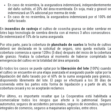
En caso de resiembra, la aseguradora indemnizará, independientemente
del daño sufrido, el 20% del área resembrada. En soja, maíz y girasol se
indemnizará un 5% adicional por merma de rinde.
En caso de no resiembra, la aseguradora indemnizará por el 100% del
daño tasado.
En
incendios de rastrojo
el cultivo de cosecha gruesa se debe sembrar en
lotes bajo tecnología de siembra directa con al menos 3 años consecutivos.
Se indemnizará el 10% de la suma asegurada.
Por otra parte, para la cobertura de
planchado de suelos
la fecha de cultivo
deberá ser declarada en la solicitud de seguro, sino queda excluida. La
cobertura comienza a operar 120hs (5 días) después del inicio de la cobertura
de granizo. Finaliza la cobertura al momento de haberse completado la
emergencia del cultivo en la totalidad del área amparada.
En todos los casos se puede optar por la
liberación del lote
(100%) cuand
el cultivo se encuentre en una etapa avanzada el asegurado puede optar por la
liquidación del daño tasado por el 60% de la suma asegurada para granizo,
disponiendo libremente del lote. El pago se efectuará a los 30 días de
convenida entre las partes esta forma de liquidación y a partir de ahí, la
cobertura cesará y no se aceptarán reclamos.
Por último, es importante resaltar que La Cooperativa está habilitada a
comercializar todos los riesgos que afecte a lo patrimonial. Seguro
automotor, seguros de accidentes personales, seguros de incendios, seguros
integrales de comercio, seguros a maquinarias agrícolas, entre otros.